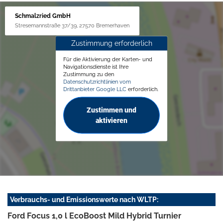
Schmalzried GmbH
Stresemannstraße 37/39, 27570 Bremerhaven
Zustimmung erforderlich
Für die Aktivierung der Karten- und
Navigationsdienste ist Ihre
Zustimmung zu den
Datenschutzrichtlinien vom
Drittanbieter Google LLC
erforderlich.
Zustimmen und
aktivieren
Verbrauchs- und Emissionswerte nach WLTP:
Ford Focus 1,0 l EcoBoost Mild Hybrid Turnier