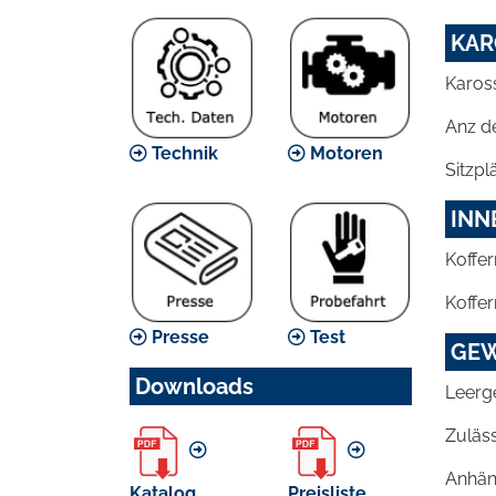
KAR
Karos
Anz d
Technik
Motoren
Sitzpl
INN
Koffer
Koffer
Presse
Test
GEW
Downloads
Leerg
Zuläs
Anhän
Katalog
Preisliste