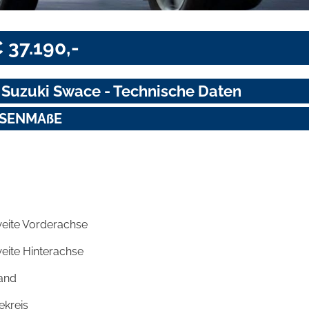
 37.190,-
 Suzuki Swace - Technische Daten
SENMAßE
eite Vorderachse
eite Hinterachse
and
kreis