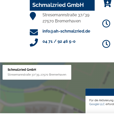
Schmalzried GmbH
Stresemannstraße 37/39
27570 Bremerhaven
info@ah-schmalzried.de
04 71 / 92 46 5-0
Schmalzried GmbH
Stresemannstraße 37/39, 27570 Bremerhaven
Für die Aktivierun
Google LLC
erforde