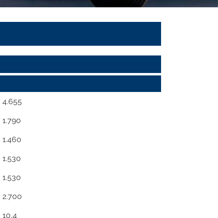
4.655
1.790
1.460
1.530
1.530
2.700
10,4