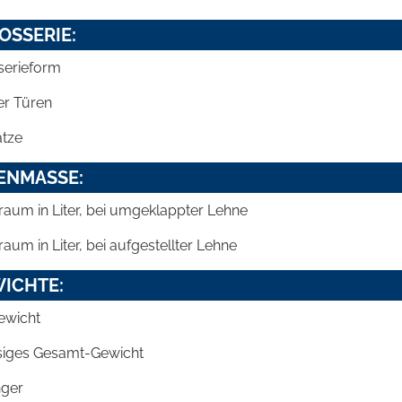
OSSERIE:
serieform
er Türen
ätze
ENMASSE:
raum in Liter, bei umgeklappter Lehne
raum in Liter, bei aufgestellter Lehne
ICHTE:
ewicht
siges Gesamt-Gewicht
ger