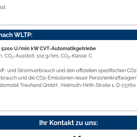
ast
 nach WLTP:
i 5200 U/min kW CVT-Automatikgetriebe
km, CO
-Ausstoß: 102 g/km, CO
-Klasse: C
2
2
stoff- und Stromverbrauch und den offiziellen spezifischen 
verbrauch und die CO2-Emissionen neuer Personenkraftwagen
omobil Treuhand GmbH , Helmuth-Hirth-Straße 1, D-73760 Ostf
Ihr Kontakt zu uns: