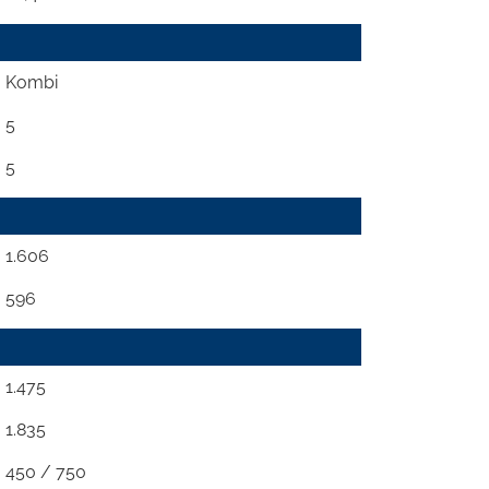
Kombi
5
5
1.606
596
1.475
1.835
450 / 750