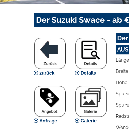
Der Suzuki Swace - ab €
Der
AUS
Länge
Breite
zurück
Details
Höhe
Spurw
Spurw
Radst
Anfrage
Galerie
Wende