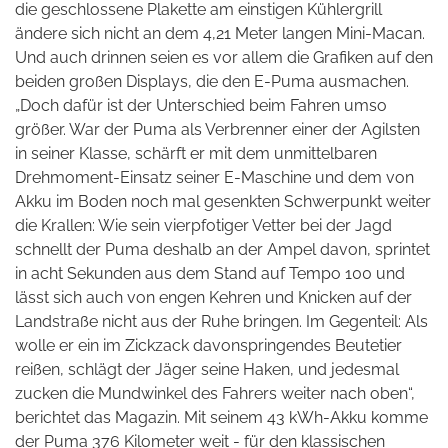
die geschlossene Plakette am einstigen Kühlergrill
ändere sich nicht an dem 4,21 Meter langen Mini-Macan.
Und auch drinnen seien es vor allem die Grafiken auf den
beiden großen Displays, die den E-Puma ausmachen.
„Doch dafür ist der Unterschied beim Fahren umso
größer. War der Puma als Verbrenner einer der Agilsten
in seiner Klasse, schärft er mit dem unmittelbaren
Drehmoment-Einsatz seiner E-Maschine und dem von
Akku im Boden noch mal gesenkten Schwerpunkt weiter
die Krallen: Wie sein vierpfotiger Vetter bei der Jagd
schnellt der Puma deshalb an der Ampel davon, sprintet
in acht Sekunden aus dem Stand auf Tempo 100 und
lässt sich auch von engen Kehren und Knicken auf der
Landstraße nicht aus der Ruhe bringen. Im Gegenteil: Als
wolle er ein im Zickzack
davonspringendes Beutetier
reißen, schlägt der Jäger seine Haken, und jedesmal
zucken die Mundwinkel des Fahrers weiter nach oben“,
berichtet das Magazin. Mit seinem 43 kWh-Akku komme
der Puma 376 Kilometer weit - für den klassischen