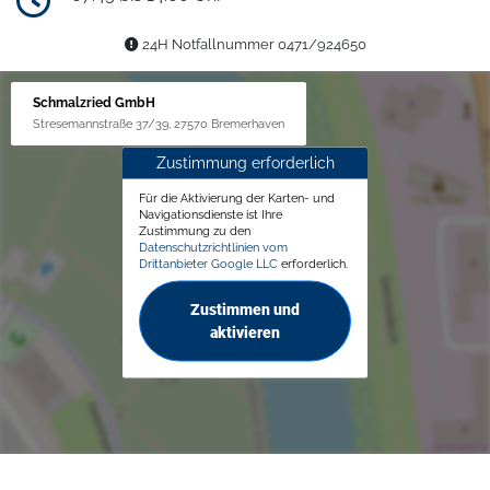
24H Notfallnummer 0471/924650
Schmalzried GmbH
Stresemannstraße 37/39, 27570 Bremerhaven
Zustimmung erforderlich
Für die Aktivierung der Karten- und
Navigationsdienste ist Ihre
Zustimmung zu den
Datenschutzrichtlinien vom
Drittanbieter Google LLC
erforderlich.
Zustimmen und
aktivieren