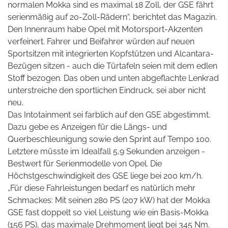
normalen Mokka sind es maximal 18 Zoll, der GSE fährt
serienmäßig auf 20-Zoll-Rädern“, berichtet das Magazin.
Den Innenraum habe Opel mit Motorsport-Akzenten
verfeinert. Fahrer und Beifahrer würden auf neuen
Sportsitzen mit integrierten Kopfstützen und Alcantara-
Bezügen sitzen - auch die Türtafeln seien mit dem edlen
Stoff bezogen. Das oben und unten abgeflachte Lenkrad
unterstreiche den sportlichen Eindruck, sei aber nicht
neu.
Das Intotainment sei farblich auf den GSE abgestimmt.
Dazu gebe es
Anzeigen für die Längs- und
Querbeschleunigung sowie den Sprint auf Tempo 100.
Letztere müsste im Idealfall 5,9 Sekunden anzeigen -
Bestwert für Serienmodelle von Opel. Die
Höchstgeschwindigkeit des GSE liege bei 200 km/h.
„Für diese Fahrleistungen bedarf es natürlich mehr
Schmackes: Mit seinen 280 PS (207 kW) hat der Mokka
GSE fast doppelt so viel Leistung wie ein Basis-Mokka
(156 PS), das maximale Drehmoment liegt bei 345 Nm.