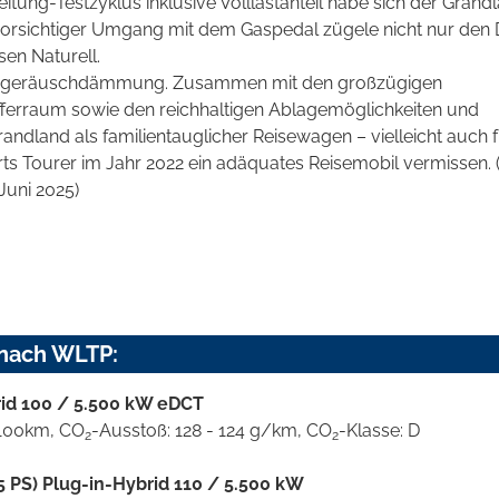
ung-Testzyklus inklusive Volllastanteil habe sich der Grand
 vorsichtiger Umgang mit dem Gaspedal zügele nicht nur den 
en Naturell.
indgeräuschdämmung. Zusammen mit den großzügigen
offerraum sowie den reichhaltigen Ablagemöglichkeiten und
andland als familientauglicher Reisewagen – vielleicht auch 
ports Tourer im Jahr 2022 ein adäquates Reisemobil vermissen. 
Juni 2025)
 nach WLTP:
rid 100 / 5.500 kW eDCT
l/100km, CO
-Ausstoß: 128 - 124 g/km, CO
-Klasse: D
2
2
 PS) Plug-in-Hybrid 110 / 5.500 kW