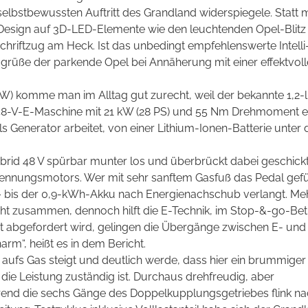
selbstbewussten Auftritt des Grandland widerspiegele. Statt m
sign auf 3D-LED-Elemente wie den leuchtenden Opel-Blitz 
hriftzug am Heck. Ist das unbedingt empfehlenswerte Intelli
 grüße der parkende Opel bei Annäherung mit einer effektvol
) komme man im Alltag gut zurecht, weil der bekannte 1,2-l
 48-V-E-Maschine mit 21 kW (28 PS) und 55 Nm Drehmoment er
ls Generator arbeitet, von einer Lithium-Ionen-Batterie unter
brid 48 V spürbar munter los und überbrückt dabei geschickt
nungsmotors. Wer mit sehr sanftem Gasfuß das Pedal gefü
n – bis der 0,9-kWh-Akku nach Energienachschub verlangt. Meh
cht zusammen, dennoch hilft die E-Technik, im Stop-&-go-Bet
st abgefordert wird, gelingen die Übergänge zwischen E- und
rm“, heißt es in dem Bericht.
 aufs Gas steigt und deutlich werde, dass hier ein brummiger
 die Leistung zuständig ist. Durchaus drehfreudig, aber
hrend die sechs Gänge des Doppelkupplungsgetriebes flink n