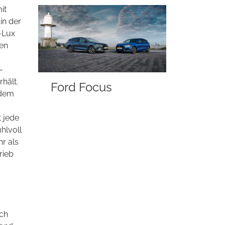
it
in der
-Lux
len
-
hält.
Ford Focus
 dem
 jede
hlvoll
r als
rieb
ach