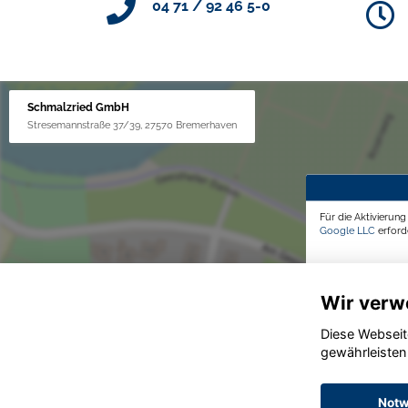
04 71 / 92 46 5-0
Schmalzried GmbH
Stresemannstraße 37/39, 27570 Bremerhaven
Für die Aktivierun
Google LLC
erforde
Wir verw
Diese Webseit
gewährleisten
Notw