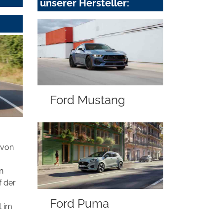
unserer Hersteller:
Ford Mustang
 von
n
f der
Ford Puma
t im