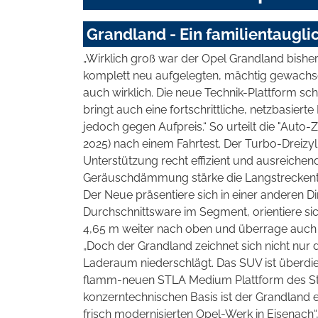
Grandland - Ein familientaugl
„Wirklich groß war der Opel Grandland bishe
komplett neu aufgelegten, mächtig gewachse
auch wirklich. Die neue Technik-Plattform scha
bringt auch eine fortschrittliche, netzbasierte 
jedoch gegen Aufpreis.“ So urteilt die "Auto-
2025) nach einem Fahrtest. Der Turbo-Dreizyl
Unterstützung recht effizient und ausreichend 
Geräuschdämmung stärke die Langstreckenta
Der Neue präsentiere sich in einer anderen D
Durchschnittsware im Segment, orientiere s
4,65 m weiter nach oben und überrage auch
„Doch der Grandland zeichnet sich nicht nur 
Laderaum niederschlägt. Das SUV ist überdies
flamm-neuen STLA Medium Plattform des Stell
konzerntechnischen Basis ist der Grandland e
frisch modernisierten Opel-Werk in Eisenach“