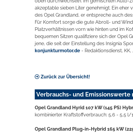
oben durchwechseln. Im gemischten Auto-Zeit
akzeptable sieben Liter genehmigt. Ein eher
des Opel Grandland, er entspreche auch dess
Für Komfort sorge die gute Abroll- und W
Platzverhältnissen vorn wie hinten und im K
bequemen Sitzen qualifiziere sich der Opel Gr
jene, die seit der Einstellung des Insignia S
konjunkturmotor.de
- Redaktionsdienst, KK, 
Zurück zur Übersicht!
Verbrauchs- und Emissionswerte
Opel Grandland Hyrid 107 kW (145 PS) Hyb
kombinierter Kraftstoffverbrauch: 5,6 - 5,5 
Opel Grandland Plug-in-Hybrid 165 kW (225