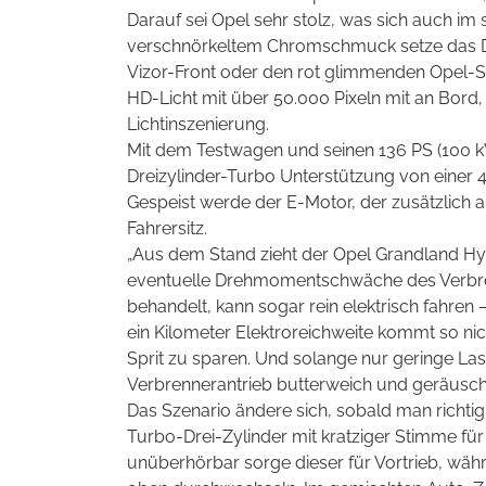
Darauf sei Opel sehr stolz, was sich auch im 
verschnörkeltem Chromschmuck setze das De
Vizor-Front oder den rot glimmenden Opel-Sc
HD-Licht mit über 50.000 Pixeln mit an Bord,
Lichtinszenierung.
Mit dem Testwagen und seinen 136 PS (100 kW
Dreizylinder-Turbo Unterstützung von einer
Gespeist werde der E-Motor, der zusätzlich a
Fahrersitz.
„Aus dem Stand zieht der Opel Grandland Hy
eventuelle Drehmomentschwäche des Verbren
behandelt, kann sogar rein elektrisch fahre
ein Kilometer Elektroreichweite kommt so ni
Sprit zu sparen. Und solange nur geringe La
Verbrennerantrieb butterweich und geräuscha
Das Szenario ändere sich, sobald man richtig
Turbo-Drei-Zylinder mit kratziger Stimme für
unüberhörbar sorge dieser für Vortrieb, wä