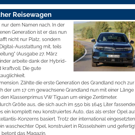
icher Reisewagen
r nur dem Namen nach. In der
nen Generation ist er das nun
fft nicht nur Platz, sondern
Digital-Ausstattung mit, teils
Zeitung" (Ausgabe 27. März
inder arbeite dank der Hybrid-
kraftvoll. Die gute
uglichkeit.
imension. Zählte die erste Generation des Grandland noch zur
ich der um 17 cm gewachsene Grandland nun mit einer Länge
 den Klassenprimus VW Tiguan um einige Zentimeter.
durch Größe aus, die sich auch im 550 bis 1645 Liter fassende
 ein komplett neu konstruiertes Auto, das als erster Opel au
antis-Konzerns basiert. Trotz der international eingesetzten
in waschechter Opel, konstruiert in Rüsselsheim und gefertig
, betont das Magazin.