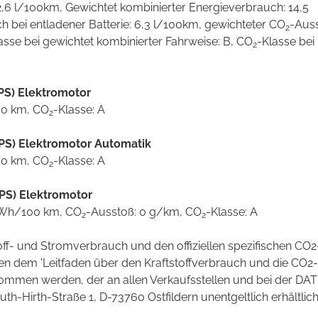
2,6 l/100km, Gewichtet kombinierter Energieverbrauch: 14,5
 bei entladener Batterie: 6,3 l/100km, gewichteter CO
-Aus
2
asse bei gewichtet kombinierter Fahrweise: B, CO
-Klasse bei
2
PS) Elektromotor
00 km, CO
-Klasse: A
2
PS) Elektromotor Automatik
00 km, CO
-Klasse: A
2
PS) Elektromotor
 kWh/100 km, CO
-Ausstoß: 0 g/km, CO
-Klasse: A
2
2
toff- und Stromverbrauch und den offiziellen spezifischen CO2
 dem 'Leitfaden über den Kraftstoffverbrauch und die CO2-
mmen werden, der an allen Verkaufsstellen und bei der DAT
irth-Straße 1, D-73760 Ostfildern unentgeltlich erhältlich 