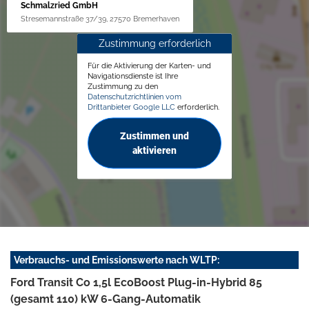
Schmalzried GmbH
Stresemannstraße 37/39, 27570 Bremerhaven
Zustimmung erforderlich
Für die Aktivierung der Karten- und
Navigationsdienste ist Ihre
Zustimmung zu den
Datenschutzrichtlinien vom
Drittanbieter Google LLC
erforderlich.
Zustimmen und
aktivieren
Verbrauchs- und Emissionswerte nach WLTP:
Ford Transit Co 1,5l EcoBoost Plug-in-Hybrid 85
(gesamt 110) kW 6-Gang-Automatik