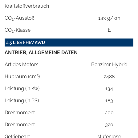
Kraftstoffverbrauch
CO
-Ausstoß
143 g/km
2
CO
-Klasse
E
2
2,5 Liter FHEV AWD
ANTRIEB, ALLGEMEINE DATEN
Art des Motors
Benziner Hybrid
3
Hubraum (cm
)
2488
Leistung (in Kw)
134
Leistung (in PS)
183
Drehmoment
200
Drehmoment
320
Getriebeart
stufenlose