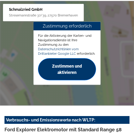
Schmalzried GmbH
Stresemannstraße 37/39, 27570 Bremerhaven
Zustimmung erforderlich
Für die Aktivierung der Karten- und
Navigationsdienste ist Ihre
Zustimmung zu den
Datenschutzrichtlinien vom
Drittanbieter Google LLC
erforderlich.
Zustimmen und
aktivieren
Verbrauchs- und Emissionswerte nach WLTP:
Ford Explorer Elektromotor mit Standard Range 58