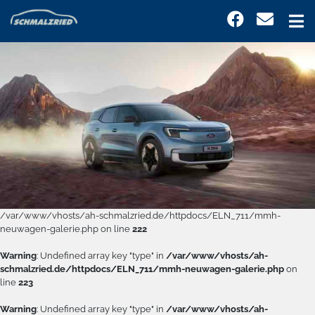
/var/www/vhosts/ah-schmalzried.de/httpdocs/ELN_711/mmh-
neuwagen-galerie.php on line
222
Warning
: Undefined array key "type" in
/var/www/vhosts/ah-
schmalzried.de/httpdocs/ELN_711/mmh-neuwagen-galerie.php
on
line
223
Warning
: Undefined array key "type" in
/var/www/vhosts/ah-