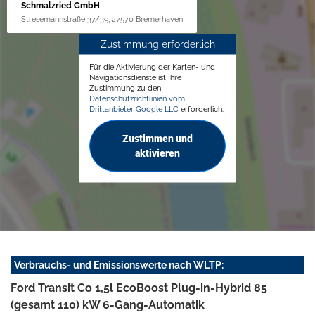
Schmalzried GmbH
Stresemannstraße 37/39, 27570 Bremerhaven
Zustimmung erforderlich
Für die Aktivierung der Karten- und
Navigationsdienste ist Ihre
Zustimmung zu den
Datenschutzrichtlinien vom
Drittanbieter Google LLC
erforderlich.
Zustimmen und
aktivieren
Verbrauchs- und Emissionswerte nach WLTP:
Ford Transit Co 1,5l EcoBoost Plug-in-Hybrid 85
(gesamt 110) kW 6-Gang-Automatik