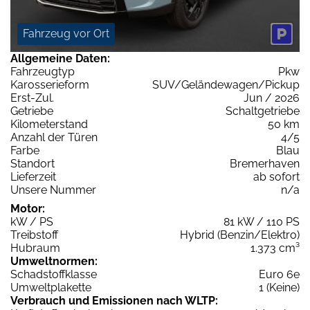
Fahrzeug vor Ort
Allgemeine Daten:
Fahrzeugtyp
Pkw
Karosserieform
SUV/Geländewagen/Pickup
Erst-Zul.
Jun / 2026
Getriebe
Schaltgetriebe
Kilometerstand
50 km
Anzahl der Türen
4/5
Farbe
Blau
Standort
Bremerhaven
Lieferzeit
ab sofort
Unsere Nummer
n/a
Motor:
kW / PS
81 kW / 110 PS
Treibstoff
Hybrid (Benzin/Elektro)
Hubraum
1.373 cm³
Umweltnormen:
Schadstoffklasse
Euro 6e
Umweltplakette
1 (Keine)
Verbrauch und Emissionen nach WLTP: