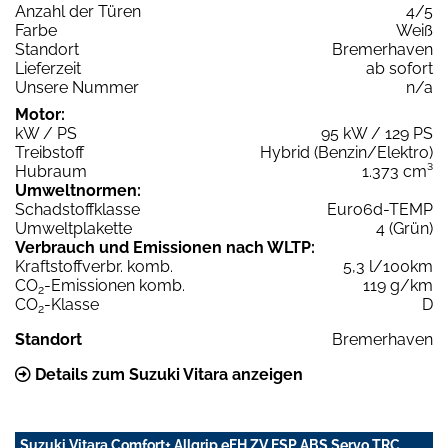
Anzahl der Türen
4/5
Farbe
Weiß
Standort
Bremerhaven
Lieferzeit
ab sofort
Unsere Nummer
n/a
Motor:
kW / PS
95 kW / 129 PS
Treibstoff
Hybrid (Benzin/Elektro)
Hubraum
1.373 cm³
Umweltnormen:
Schadstoffklasse
Euro6d-TEMP
Umweltplakette
4 (Grün)
Verbrauch und Emissionen nach WLTP:
Kraftstoffverbr. komb.
5,3 l/100km
CO
-Emissionen komb.
119 g/km
2
CO
-Klasse
D
2
Standort
Bremerhaven
Details zum Suzuki Vitara anzeigen
Suzuki Vitara Comfort+ Allgrip eFH ZV ESP ABS Servo TRC