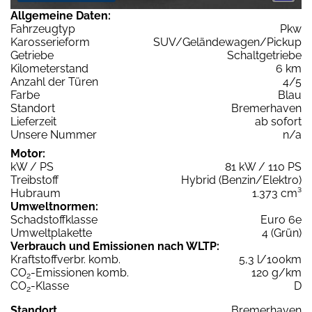
Allgemeine Daten:
Fahrzeugtyp
Pkw
Karosserieform
SUV/Geländewagen/Pickup
Getriebe
Schaltgetriebe
Kilometerstand
6 km
Anzahl der Türen
4/5
Farbe
Blau
Standort
Bremerhaven
Lieferzeit
ab sofort
Unsere Nummer
n/a
Motor:
kW / PS
81 kW / 110 PS
Treibstoff
Hybrid (Benzin/Elektro)
Hubraum
1.373 cm³
Umweltnormen:
Schadstoffklasse
Euro 6e
Umweltplakette
4 (Grün)
Verbrauch und Emissionen nach WLTP:
Kraftstoffverbr. komb.
5,3 l/100km
CO
-Emissionen komb.
120 g/km
2
CO
-Klasse
D
2
Standort
Bremerhaven