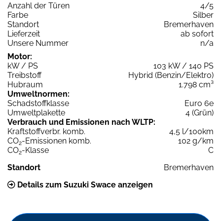
Anzahl der Türen
4/5
Farbe
Silber
Standort
Bremerhaven
Lieferzeit
ab sofort
Unsere Nummer
n/a
Motor:
kW / PS
103 kW / 140 PS
Treibstoff
Hybrid (Benzin/Elektro)
Hubraum
1.798 cm³
Umweltnormen:
Schadstoffklasse
Euro 6e
Umweltplakette
4 (Grün)
Verbrauch und Emissionen nach WLTP:
Kraftstoffverbr. komb.
4,5 l/100km
CO
-Emissionen komb.
102 g/km
2
CO
-Klasse
C
2
Standort
Bremerhaven
Details zum Suzuki Swace anzeigen