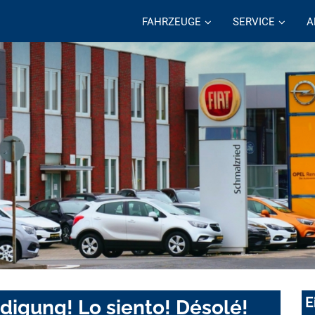
FAHRZEUGE
SERVICE
A
E
digung! Lo siento! Désolé!