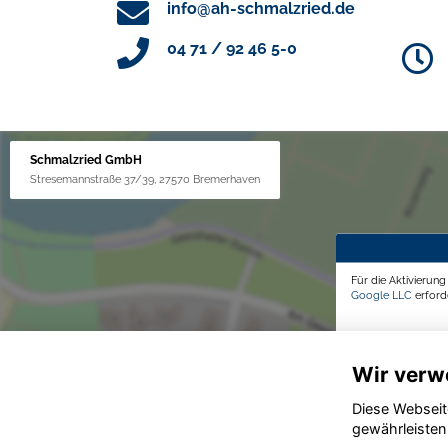
info@ah-schmalzried.de
04 71 / 92 46 5-0
Schmalzried GmbH
Stresemannstraße 37/39, 27570 Bremerhaven
Für die Aktivierun
Google LLC
erforde
Wir verw
Diese Webseit
gewährleisten