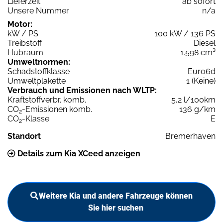
Lieferzeit
ab sofort
Unsere Nummer
n/a
Motor:
kW / PS
100 kW / 136 PS
Treibstoff
Diesel
Hubraum
1.598 cm³
Umweltnormen:
Schadstoffklasse
Euro6d
Umweltplakette
1 (Keine)
Verbrauch und Emissionen nach WLTP:
Kraftstoffverbr. komb.
5,2 l/100km
CO
-Emissionen komb.
136 g/km
2
CO
-Klasse
E
2
Standort
Bremerhaven
Details zum Kia XCeed anzeigen
Weitere Kia und andere Fahrzeuge können
Sie hier suchen