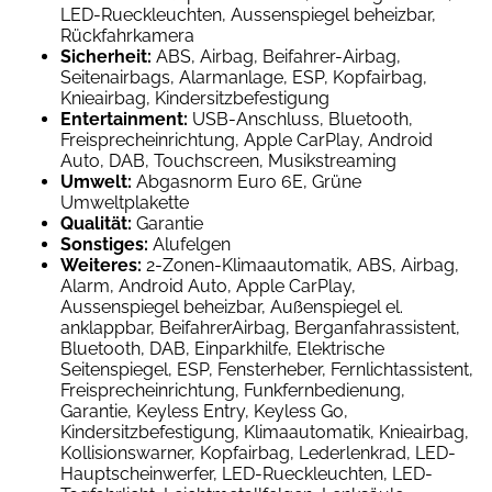
LED-Rueckleuchten, Aussenspiegel beheizbar,
Rückfahrkamera
Sicherheit:
ABS, Airbag, Beifahrer-Airbag,
Seitenairbags, Alarmanlage, ESP, Kopfairbag,
Knieairbag, Kindersitzbefestigung
Entertainment:
USB-Anschluss, Bluetooth,
Freisprecheinrichtung, Apple CarPlay, Android
Auto, DAB, Touchscreen, Musikstreaming
Umwelt:
Abgasnorm Euro 6E, Grüne
Umweltplakette
Qualität:
Garantie
Sonstiges:
Alufelgen
Weiteres:
2-Zonen-Klimaautomatik, ABS, Airbag,
Alarm, Android Auto, Apple CarPlay,
Aussenspiegel beheizbar, Außenspiegel el.
anklappbar, BeifahrerAirbag, Berganfahrassistent,
Bluetooth, DAB, Einparkhilfe, Elektrische
Seitenspiegel, ESP, Fensterheber, Fernlichtassistent,
Freisprecheinrichtung, Funkfernbedienung,
Garantie, Keyless Entry, Keyless Go,
Kindersitzbefestigung, Klimaautomatik, Knieairbag,
Kollisionswarner, Kopfairbag, Lederlenkrad, LED-
Hauptscheinwerfer, LED-Rueckleuchten, LED-