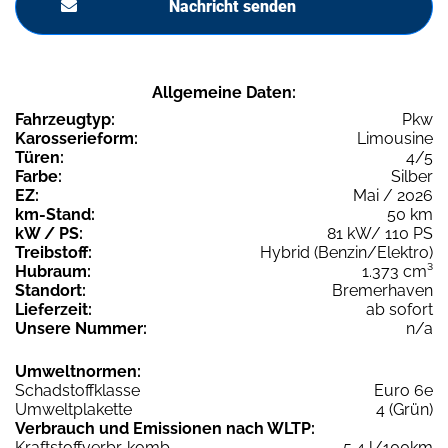
Nachricht senden
Allgemeine Daten:
Fahrzeugtyp:
Pkw
Karosserieform:
Limousine
Türen:
4/5
Farbe:
Silber
EZ:
Mai / 2026
km-Stand:
50 km
kW / PS:
81 kW/ 110 PS
Treibstoff:
Hybrid (Benzin/Elektro)
Hubraum:
1.373 cm³
Standort:
Bremerhaven
Lieferzeit:
ab sofort
Unsere Nummer:
n/a
Umweltnormen:
Schadstoffklasse
Euro 6e
Umweltplakette
4 (Grün)
Verbrauch und Emissionen nach WLTP:
Kraftstoffverbr. komb.
5,4 l/100km