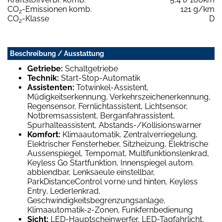
CO
-Emissionen komb.
121 g/km
2
CO
-Klasse
D
2
Beschreibung / Ausstattung
Getriebe:
Schaltgetriebe
Technik:
Start-Stop-Automatik
Assistenten:
Totwinkel-Assistent,
Müdigkeitserkennung, Verkehrszeichenerkennung,
Regensensor, Fernlichtassistent, Lichtsensor,
Notbremsassistent, Berganfahrassistent,
Spurhalteassistent, Abstands-/Kollisionswarner
Komfort:
Klimaautomatik, Zentralverriegelung,
Elektrischer Fensterheber, Sitzheizung, Elektrische
Aussenspiegel, Tempomat, Multifunktionslenkrad,
Keyless Go Startfunktion, Innenspiegel autom.
abblendbar, Lenksaeule einstellbar,
ParkDistanceControl vorne und hinten, Keyless
Entry, Lederlenkrad,
Geschwindigkeitsbegrenzungsanlage,
Klimaautomatik-2-Zonen, Funkfernbedienung
Sicht:
LED-Hauptscheinwerfer, LED-Tagfahrlicht,