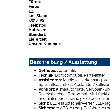
Türen:
Farbe:
EZ:
km-Stand:
kW / PS:
Treibstoff:
Hubraum:
Standort:
Lieferzeit:
Unsere Nummer:
Beschreibung / Ausstattung
Getriebe:
Automatik
Technik:
Bordcomputer, Partikelfilter
Assistenten:
Müdigkeitserkennung, Verk
Spurhalteassistent, Abstands-/Kollisio
Komfort:
Klimaautomatik, Servolenkung, 
Ruecksitzlehne, Tempomat, Multifunktio
und hinten, Geschwindigkeitsbegrenzu
Sicht:
LED-Hauptscheinwerfer, LED-Tagf
Sicherheit:
ABS, Airbag, Beifahrer-Airb