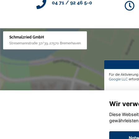
04 71 / 92 46 5-0
Schmalzried GmbH
Stresemannstraße 37/39, 27570 Bremerhaven
Für die Aktivierun
Google LLC
erforde
Wir verw
Diese Webseit
gewährleisten
Notw