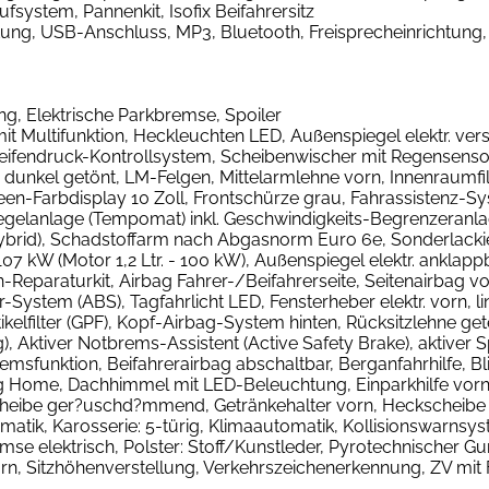
fsystem, Pannenkit, Isofix Beifahrersitz
tung, USB-Anschluss, MP3, Bluetooth, Freisprecheinrichtung,
ing, Elektrische Parkbremse, Spoiler
ltifunktion, Heckleuchten LED, Außenspiegel elektr. verste
Reifendruck-Kontrollsystem, Scheibenwischer mit Regensensor,
unkel getönt, LM-Felgen, Mittelarmlehne vorn, Innenraumfilte
en-Farbdisplay 10 Zoll, Frontschürze grau, Fahrassistenz-Sy
egelanlage (Tempomat) inkl. Geschwindigkeits-Begrenzeranla
brid), Schadstoffarm nach Abgasnorm Euro 6e, Sonderlackie
7 kW (Motor 1,2 Ltr. - 100 kW), Außenspiegel elektr. anklappb
en-Reparaturkit, Airbag Fahrer-/Beifahrerseite, Seitenairbag 
-System (ABS), Tagfahrlicht LED, Fensterheber elektr. vorn, li
ikelfilter (GPF), Kopf-Airbag-System hinten, Rücksitzlehne g
), Aktiver Notbrems-Assistent (Active Safety Brake), aktiver S
msfunktion, Beifahrerairbag abschaltbar, Berganfahrhilfe, Bli
Home, Dachhimmel mit LED-Beleuchtung, Einparkhilfe vorn un
cheibe ger?uschd?mmend, Getränkehalter vorn, Heckscheibe h
atik, Karosserie: 5-türig, Klimaautomatik, Kollisionswarnsys
e elektrisch, Polster: Stoff/Kunstleder, Pyrotechnischer Gur
orn, Sitzhöhenverstellung, Verkehrszeichenerkennung, ZV mi