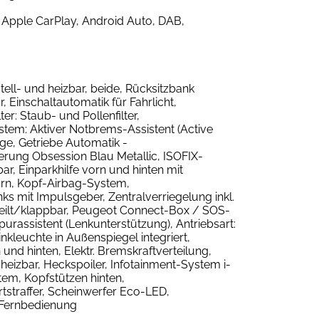
 Apple CarPlay, Android Auto, DAB,
ll- und heizbar, beide, Rücksitzbank
 Einschaltautomatik für Fahrlicht,
r: Staub- und Pollenfilter,
stem: Aktiver Notbrems-Assistent (Active
ge, Getriebe Automatik -
rung Obsession Blau Metallic, ISOFIX-
ar, Einparkhilfe vorn und hinten mit
vorn, Kopf-Airbag-System,
nks mit Impulsgeber, Zentralverriegelung inkl.
eteilt/klappbar, Peugeot Connect-Box / SOS-
purassistent (Lenkunterstützung), Antriebsart:
nkleuchte in Außenspiegel integriert,
d hinten, Elektr. Bremskraftverteilung,
eizbar, Heckspoiler, Infotainment-System i-
tem, Kopfstützen hinten,
tstraffer, Scheinwerfer Eco-LED,
t Fernbedienung