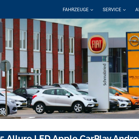
FAHRZEUGE
SERVICE
A
5 Allure LED Apple CarPlay Andro