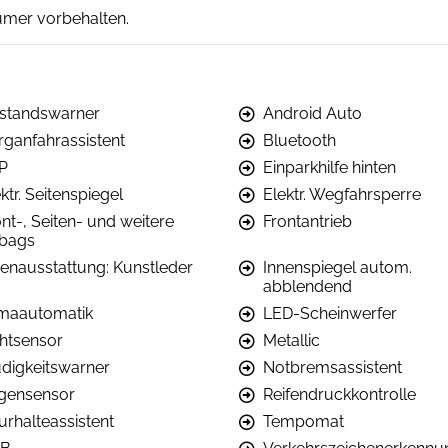
ümer vorbehalten.
standswarner
Android Auto
rganfahrassistent
Bluetooth
P
Einparkhilfe hinten
ktr. Seitenspiegel
Elektr. Wegfahrsperre
nt-, Seiten- und weitere
Frontantrieb
rbags
nenausstattung: Kunstleder
Innenspiegel autom.
abblendend
imaautomatik
LED-Scheinwerfer
chtsensor
Metallic
digkeitswarner
Notbremsassistent
gensensor
Reifendruckkontrolle
urhalteassistent
Tempomat