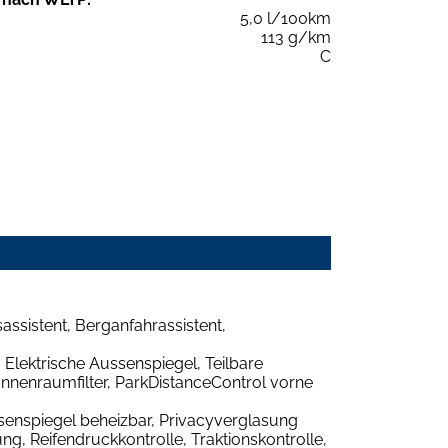
5,0 l/100km
113 g/km
C
ssistent, Berganfahrassistent,
 Elektrische Aussenspiegel, Teilbare
Innenraumfilter, ParkDistanceControl vorne
senspiegel beheizbar, Privacyverglasung
g, Reifendruckkontrolle, Traktionskontrolle,