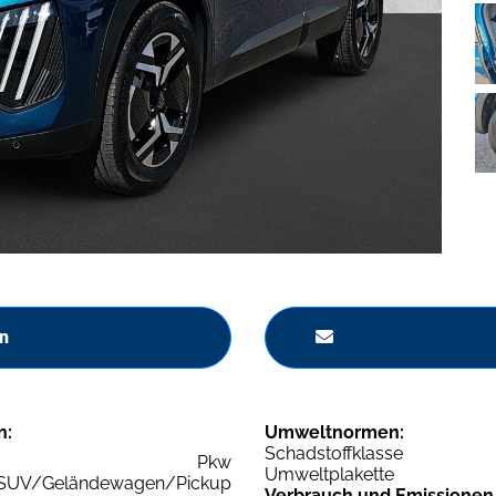
n
n:
Umweltnormen:
Schadstoffklasse
Pkw
Umweltplakette
SUV/Geländewagen/Pickup
Verbrauch und Emissionen