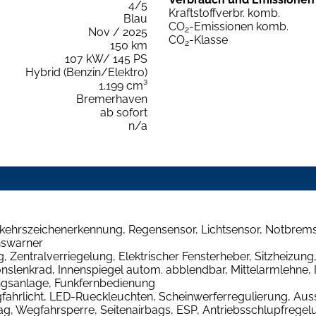
4/5
Kraftstoffverbr. komb.
Blau
CO
-Emissionen komb.
2
Nov / 2025
CO
-Klasse
2
150 km
107 kW/ 145 PS
Hybrid (Benzin/Elektro)
1.199 cm³
Bremerhaven
ab sofort
n/a
ehrszeichenerkennung, Regensensor, Lichtsensor, Notbremsa
nswarner
Zentralverriegelung, Elektrischer Fensterheber, Sitzheizung,
nslenkrad, Innenspiegel autom. abblendbar, Mittelarmlehne, 
ngsanlage, Funkfernbedienung
ahrlicht, LED-Rueckleuchten, Scheinwerferregulierung, Aus
ag, Wegfahrsperre, Seitenairbags, ESP, Antriebsschlupfregelun