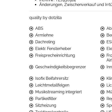
Änderungen, Zwischenverkauf und Irrt
quality by dotzilla
ABS
Ab
Armlehne
Be
Dachreling
ES
Elektr. Fensterheber
Ele
Freisprecheinrichtung
Fro
Ai
Geschwindigkeitsbegrenzer
In
Isofix Beifahrersitz
Kl
Leichtmetallfelgen
Li
Musikstreaming integriert
Mü
Partikelfilter
Re
Sitzheizung
Sp