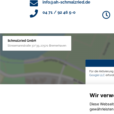
info@ah-schmalzried.de
04 71 / 92 46 5-0
Schmalzried GmbH
Stresemannstraße 37/39, 27570 Bremerhaven
Für die Aktivierun
Google LLC
erforde
Wir verw
Diese Webseit
gewährleisten