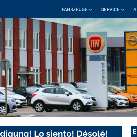
FAHRZEUGE
SERVICE
A
E
digung! Lo siento! Désolé!