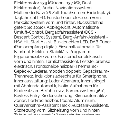
Elektromotor 239 kW (cont. 137 kW, Dual-
Elektromotor), Audio-Navigationssystem
Multimedia Navi (16 Zoll Touchscreen-Farbdisplay),
Tagfahrlicht LED, Fensterheber elektrisch vorn,
Parkpilotsystem vorn und hinten, Rücksitzlehne
geteilt (40:20:40), Abbiegelicht, Automatische
Umluft-Control, Bergabfahrassistent (DCS -
Descent Control System), Berg-Anfahr-Assistent -
HSA Hill Start Assist, Blinkleuchten LED, DAB-Tuner
(Radioempfang digital), Einschaltautomatik für
Fahrlicht, Elektron. Stabilitäts-Programm,
Ergonomiesitze vorne, Fensterheber elektrisch
vorn und hinten, Fernlichtassistent, Feststellbremse
elektrisch, Frontscheibe heizbar (ThermaTec),
Gepäck-/Laderaumboden doppelt, Gepäckraum-
Trennnetz, Induktionsladeschale für Smartphone,
Innenausstattung: Leder Alcantara, Innenspiegel
mit Abblendautomatik, Isofix-Aufnahmen für
Kindersitz am Beifahrersitz, Kamerasystem 360°,
Keyless Entry, Kindersicherung, Klimaautomatik 2-
Zonen, Lenkrad heizbar, Pedale Aluminium,
Querverkehrs-Assistent Heck (Rückfahr-Assistent),
Sitzheizung vorn, Sitzheizung vorn und hinten,