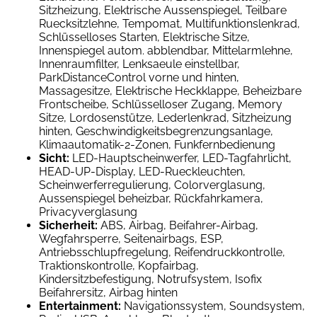
Sitzheizung, Elektrische Aussenspiegel, Teilbare
Ruecksitzlehne, Tempomat, Multifunktionslenkrad,
Schlüsselloses Starten, Elektrische Sitze,
Innenspiegel autom. abblendbar, Mittelarmlehne,
Innenraumfilter, Lenksaeule einstellbar,
ParkDistanceControl vorne und hinten,
Massagesitze, Elektrische Heckklappe, Beheizbare
Frontscheibe, Schlüsselloser Zugang, Memory
Sitze, Lordosenstütze, Lederlenkrad, Sitzheizung
hinten, Geschwindigkeitsbegrenzungsanlage,
Klimaautomatik-2-Zonen, Funkfernbedienung
Sicht:
LED-Hauptscheinwerfer, LED-Tagfahrlicht,
HEAD-UP-Display, LED-Rueckleuchten,
Scheinwerferregulierung, Colorverglasung,
Aussenspiegel beheizbar, Rückfahrkamera,
Privacyverglasung
Sicherheit:
ABS, Airbag, Beifahrer-Airbag,
Wegfahrsperre, Seitenairbags, ESP,
Antriebsschlupfregelung, Reifendruckkontrolle,
Traktionskontrolle, Kopfairbag,
Kindersitzbefestigung, Notrufsystem, Isofix
Beifahrersitz, Airbag hinten
Entertainment:
Navigationssystem, Soundsystem,