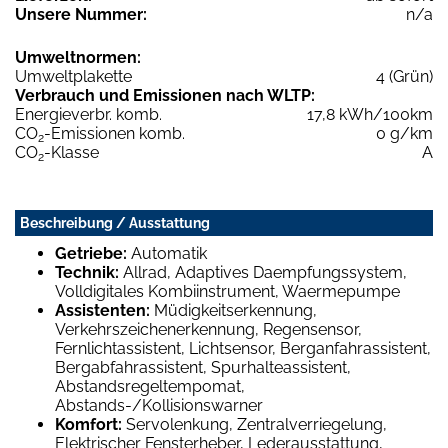
Unsere Nummer:
n/a
Umweltnormen:
Umweltplakette
4 (Grün)
Verbrauch und Emissionen nach WLTP:
Energieverbr. komb.
17,8 kWh/100km
CO
-Emissionen komb.
0 g/km
2
CO
-Klasse
A
2
Beschreibung / Ausstattung
Getriebe:
Automatik
Technik:
Allrad, Adaptives Daempfungssystem,
Volldigitales Kombiinstrument, Waermepumpe
Assistenten:
Müdigkeitserkennung,
Verkehrszeichenerkennung, Regensensor,
Fernlichtassistent, Lichtsensor, Berganfahrassistent,
Bergabfahrassistent, Spurhalteassistent,
Abstandsregeltempomat,
Abstands-/Kollisionswarner
Komfort:
Servolenkung, Zentralverriegelung,
Elektrischer Fensterheber, Lederausstattung,