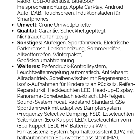
Radio, USB-Anschluss, Bluetooth,
Freisprecheinrichtung, Apple CarPlay, Android
Auto, DAB, Touchscreen, Induktionsladen für
Smartphones
Umwelt:
Grüne Umweltplakette
Qualität:
Garantie, Scheckheftgepflegt,
Nichtraucherfahrzeug
Sonstiges:
Alufelgen, Sportfahrwerk, Elektrische
Parkbremse, Lenkradheizung, Sommerreifen,
Allwetterreifen, Winterpaket,
Gepäckraumabtrennung
Weiteres:
Reifendruck-Kontrollsystem,
Leuchtweitenregelung automatisch, Antriebsart:
Allradantrieb, Scheibenwischer mit Regensensor,
Isofix-Aufnahmen für Kindersitz an Rücksitz, Reifen-
Reparaturkit, Heckleuchten LED, Head-up-Display,
Panorama-Schiebedach elektrisch, LM-Felgen,
Sound-System Focal, Radstand Standard, GSe
Sportfahrwerk mit adaptives Dämpfersystem
(Frequenzy Selective Damping, FSD), Leseleuchten
Seitentüren (Eco Kuppel-LED), Leseleuchten vorn
(Eco Kuppel-LED), HV-Batterie 73 kWh,
Fahrassistenz-System: Spurhalteassistent (LPA) mit
halbautonomen Spurwechselassistent (HIA),