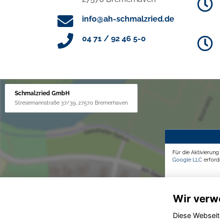
info@ah-schmalzried.de
04 71 / 92 46 5-0
Schmalzried GmbH
Stresemannstraße 37/39, 27570 Bremerhaven
Für die Aktivierun
Google LLC
erforde
Wir verw
Diese Webseit