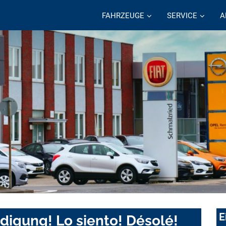
FAHRZEUGE
SERVICE
A
E
digung! Lo siento! Désolé!