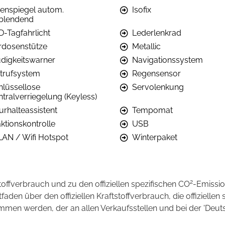
nenspiegel autom.
Isofix
blendend
D-Tagfahrlicht
Lederlenkrad
rdosenstütze
Metallic
digkeitswarner
Navigationssystem
trufsystem
Regensensor
hlüssellose
Servolenkung
ntralverriegelung (Keyless)
urhalteassistent
Tempomat
ktionskontrolle
USB
AN / Wifi Hotspot
Winterpaket
2
stoffverbrauch und zu den offiziellen spezifischen CO
-Emissi
en über den offiziellen Kraftstoffverbrauch, die offiziellen 
ommen werden, der an allen Verkaufsstellen und bei der 'D