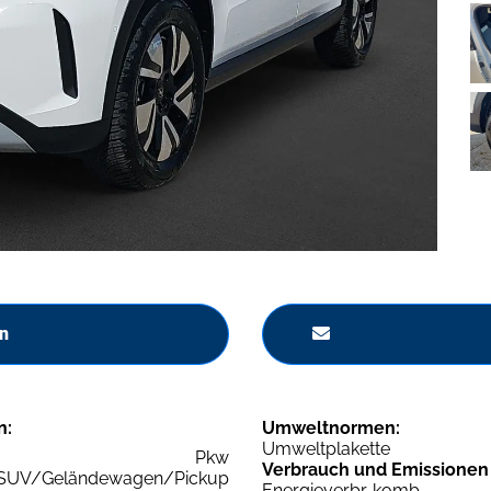
n
n:
Umweltnormen:
Umweltplakette
Pkw
Verbrauch und Emissionen
SUV/Geländewagen/Pickup
Energieverbr. komb.