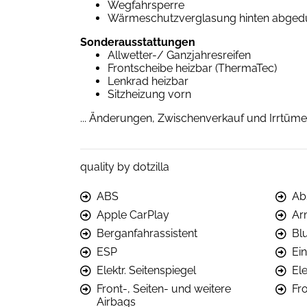
Wegfahrsperre
Wärmeschutzverglasung hinten abgedun
Sonderausstattungen
Allwetter-/ Ganzjahresreifen
Frontscheibe heizbar (ThermaTec)
Lenkrad heizbar
Sitzheizung vorn
... Änderungen, Zwischenverkauf und Irrtüme
quality by dotzilla
ABS
Ab
Apple CarPlay
Ar
Berganfahrassistent
Bl
ESP
Ein
Elektr. Seitenspiegel
El
Front-, Seiten- und weitere
Fr
Airbags