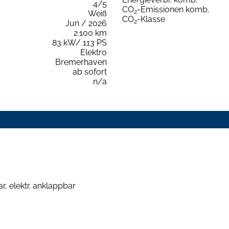
4/5
CO
-Emissionen komb.
2
Weiß
CO
-Klasse
2
Jun / 2026
2.100 km
83 kW/ 113 PS
Elektro
Bremerhaven
ab sofort
n/a
r, elektr. anklappbar