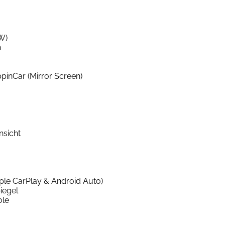
W)
n
pinCar (Mirror Screen)
sicht
ple CarPlay & Android Auto)
iegel
ole