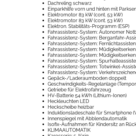
Dachreling schwarz
Einparkhilfe vorn und hinten mit Parksen
Elektromotor 83 kW (cont. 53 kW)
Elektromotor 83 kW (cont. 53 kW)
Elektron. Stabilitäts-Programm (ESP)
Fahrassistenz-System: Autonomer Notb
Fahrassistenz-System: Berganfahr-Assiste
Fahrassistenz-System: Fernlichtassisten
Fahrassistenz-System: Müdigkeitserke
Fahrassistenz-System: Müdigkeitserke
Fahrassistenz-System: Spurhalteassiste
Fahrassistenz-System: Totwinkel-Assist
Fahrassistenz-System: Verkehrszeiche
Gepäck-/Laderaumboden doppelt
Geschwindigkeits-Regelanlage (Tempom
Getriebe für Elektrofahrzeug
HV-Batterie 54 kWh (Lithium-Ionen)
Heckleuchten LED
Heckscheibe heizbar
Induktionsladeschale für Smartphone (
Innenspiegel mit Abblendautomatik
Isofix-Aufnahmen für Kindersitz an Rück
KLIMAAUTOMATIK
Karosserie: 5-türig