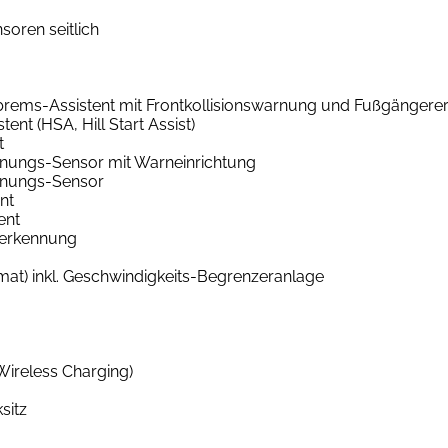
soren seitlich
rems-Assistent mit Frontkollisionswarnung und Fußgänger
nt (HSA, Hill Start Assist)
t
nnungs-Sensor mit Warneinrichtung
nnungs-Sensor
nt
ent
nerkennung
at) inkl. Geschwindigkeits-Begrenzeranlage
Wireless Charging)
sitz