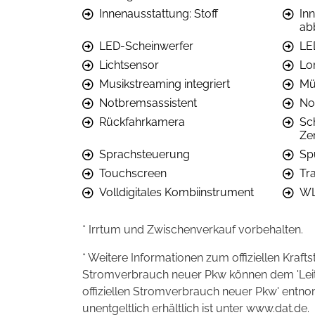
Innenausstattung: Stoff
In
ab
LED-Scheinwerfer
LE
Lichtsensor
Lo
Musikstreaming integriert
Mü
Notbremsassistent
No
Rückfahrkamera
Sc
Ze
Sprachsteuerung
Sp
Touchscreen
Tra
Volldigitales Kombiinstrument
WL
* Irrtum und Zwischenverkauf vorbehalten.
* Weitere Informationen zum offiziellen Kraft
Stromverbrauch neuer Pkw können dem 'Leitfad
offiziellen Stromverbrauch neuer Pkw' entn
unentgeltlich erhältlich ist unter www.dat.de.