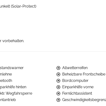
kelt (Solar-Protect)
r vorbehalten.
standswarner
Allwetterreifen
mlehne
Beheizbare Frontscheibe
uetooth
Bordcomputer
parkhilfe hinten
Einparkhilfe vorne
ektr. Wegfahrsperre
Fernlichtassistent
ontantrieb
Geschwindigkeitsbegren