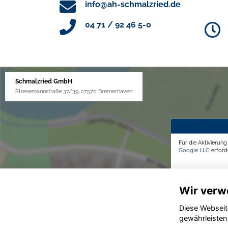
info@ah-schmalzried.de
04 71 / 92 46 5-0
Schmalzried GmbH
Stresemannstraße 37/39, 27570 Bremerhaven
Für die Aktivierun
Google LLC
erforde
Wir verw
Diese Webseit
gewährleisten