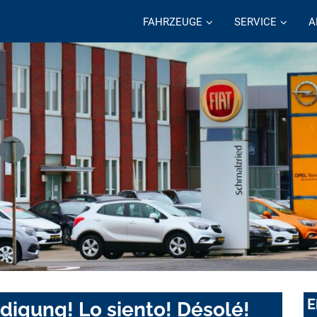
FAHRZEUGE
SERVICE
A
E
digung! Lo siento! Désolé!