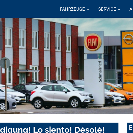
FAHRZEUGE
SERVICE
A
E
digung! Lo siento! Désolé!