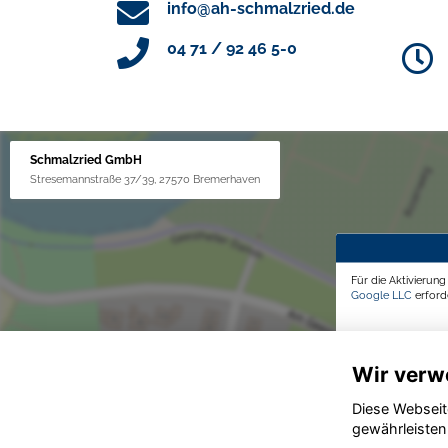
info@ah-schmalzried.de
04 71 / 92 46 5-0
Schmalzried GmbH
Stresemannstraße 37/39, 27570 Bremerhaven
Für die Aktivierun
Google LLC
erforde
Wir verw
Diese Webseit
gewährleisten