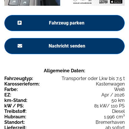
Fahrzeug parken
Nachricht senden
Allgemeine Daten:
Fahrzeugtyp:
Transporter oder Lkw bis 7,5 t
Karosserieform:
Kastenwagen
Farbe:
Weiß
EZ:
Apr / 2026
km-Stand:
50 km
kW / PS:
81 kW/ 110 PS
Treibstoff:
Diesel
Hubraum:
1.996 cm³
Standort:
Bremerhaven
Lieferzeit:
ab sofort