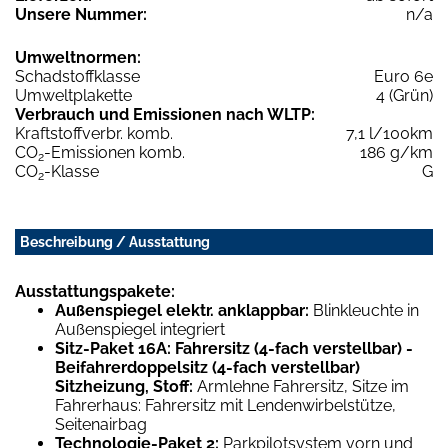
Unsere Nummer:
n/a
Umweltnormen:
Schadstoffklasse
Euro 6e
Umweltplakette
4 (Grün)
Verbrauch und Emissionen nach WLTP:
Kraftstoffverbr. komb.
7,1 l/100km
CO
-Emissionen komb.
186 g/km
2
CO
-Klasse
G
2
Beschreibung / Ausstattung
Ausstattungspakete:
Außenspiegel elektr. anklappbar:
Blinkleuchte in
Außenspiegel integriert
Sitz-Paket 16A: Fahrersitz (4-fach verstellbar) -
Beifahrerdoppelsitz (4-fach verstellbar)
Sitzheizung, Stoff:
Armlehne Fahrersitz, Sitze im
Fahrerhaus: Fahrersitz mit Lendenwirbelstütze,
Seitenairbag
Technologie-Paket 2:
Parkpilotsystem vorn und