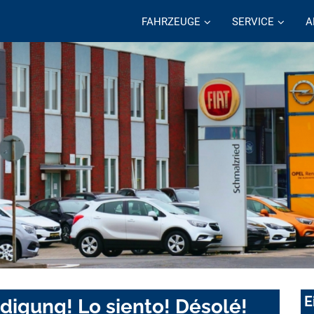
FAHRZEUGE
SERVICE
A
E
digung! Lo siento! Désolé!