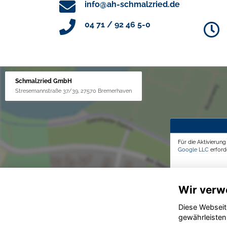
info@ah-schmalzried.de
04 71 / 92 46 5-0
Schmalzried GmbH
Stresemannstraße 37/39, 27570 Bremerhaven
Für die Aktivierun
Google LLC
erforde
Wir verw
Diese Webseit
gewährleisten