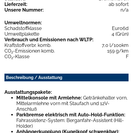
Lieferzeit:
ab sofort
Unsere Nummer:
n/a
Umweltnormen:
Schadstoffklasse
Euro6d
Umweltplakette
4 (Grün)
Verbrauch und Emissionen nach WLTP:
Kraftstoffverbr. komb.
7,0 l/100km
CO
-Emissionen komb.
159 g/km
2
CO
-Klasse
F
2
Beschreibung / Ausstattung
Ausstattungspakete:
Mittelkonsole mit Armlehne:
Getränkehalter vorn,
Mittelarmlehne vorn mit Staufach und 12V-
Anschluß
Parkbremse elektrisch mit Auto-Hold-Funktion:
Fahrassistenz-System: Berganfahr-Assistent (Hill-
Holder)
Anhängerkupplung (Kugelkopf schwenkbar):