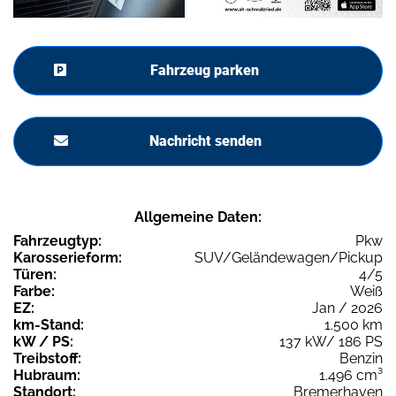
Fahrzeug parken
Nachricht senden
Allgemeine Daten:
Fahrzeugtyp:
Pkw
Karosserieform:
SUV/Geländewagen/Pickup
Türen:
4/5
Farbe:
Weiß
EZ:
Jan / 2026
km-Stand:
1.500 km
kW / PS:
137 kW/ 186 PS
Treibstoff:
Benzin
Hubraum:
1.496 cm³
Standort:
Bremerhaven