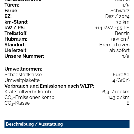
Türen:
4/5
Farbe:
Schwarz
EZ:
Dez / 2024
km-Stand:
30 km
kW / PS:
114 kW/ 155 PS
Treibstoff:
Benzin
Hubraum:
999 cm³
Standort:
Bremerhaven
Lieferzeit:
ab sofort
Unsere Nummer:
n/a
Umweltnormen:
Schadstoffklasse
Euro6d
Umweltplakette
4 (Grün)
Verbrauch und Emissionen nach WLTP:
Kraftstoffverbr. komb.
6,3 l/100km
CO
-Emissionen komb.
143 g/km
2
CO
-Klasse
E
2
Beschreibung / Ausstattung