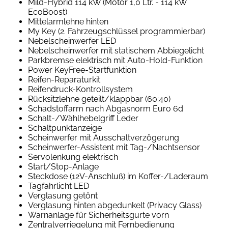
Mild-Hybrid 114 kW (Motor 1,0 Ltr. - 114 kW
EcoBoost)
Mittelarmlehne hinten
My Key (2. Fahrzeugschlüssel programmierbar)
Nebelscheinwerfer LED
Nebelscheinwerfer mit statischem Abbiegelicht
Parkbremse elektrisch mit Auto-Hold-Funktion
Power KeyFree-Startfunktion
Reifen-Reparaturkit
Reifendruck-Kontrollsystem
Rücksitzlehne geteilt/klappbar (60:40)
Schadstoffarm nach Abgasnorm Euro 6d
Schalt-/Wählhebelgriff Leder
Schaltpunktanzeige
Scheinwerfer mit Ausschaltverzögerung
Scheinwerfer-Assistent mit Tag-/Nachtsensor
Servolenkung elektrisch
Start/Stop-Anlage
Steckdose (12V-Anschluß) im Koffer-/Laderaum
Tagfahrlicht LED
Verglasung getönt
Verglasung hinten abgedunkelt (Privacy Glass)
Warnanlage für Sicherheitsgurte vorn
Zentralverriegelung mit Fernbedienung