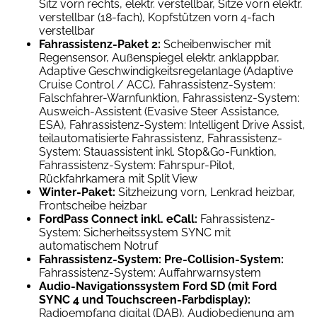
Sitz vorn rechts, elektr. verstellbar, Sitze vorn elektr.
verstellbar (18-fach), Kopfstützen vorn 4-fach
verstellbar
Fahrassistenz-Paket 2:
Scheibenwischer mit
Regensensor, Außenspiegel elektr. anklappbar,
Adaptive Geschwindigkeitsregelanlage (Adaptive
Cruise Control / ACC), Fahrassistenz-System:
Falschfahrer-Warnfunktion, Fahrassistenz-System:
Ausweich-Assistent (Evasive Steer Assistance,
ESA), Fahrassistenz-System: Intelligent Drive Assist,
teilautomatisierte Fahrassistenz, Fahrassistenz-
System: Stauassistent inkl. Stop&Go-Funktion,
Fahrassistenz-System: Fahrspur-Pilot,
Rückfahrkamera mit Split View
Winter-Paket:
Sitzheizung vorn, Lenkrad heizbar,
Frontscheibe heizbar
FordPass Connect inkl. eCall:
Fahrassistenz-
System: Sicherheitssystem SYNC mit
automatischem Notruf
Fahrassistenz-System: Pre-Collision-System:
Fahrassistenz-System: Auffahrwarnsystem
Audio-Navigationssystem Ford SD (mit Ford
SYNC 4 und Touchscreen-Farbdisplay):
Radioempfang digital (DAB), Audiobedienung am