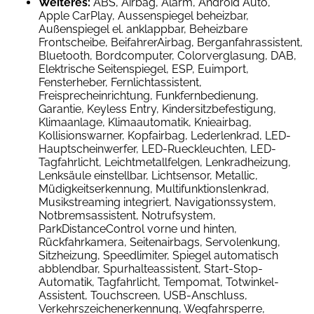
Weiteres:
ABS, Airbag, Alarm, Android Auto,
Apple CarPlay, Aussenspiegel beheizbar,
Außenspiegel el. anklappbar, Beheizbare
Frontscheibe, BeifahrerAirbag, Berganfahrassistent,
Bluetooth, Bordcomputer, Colorverglasung, DAB,
Elektrische Seitenspiegel, ESP, Euimport,
Fensterheber, Fernlichtassistent,
Freisprecheinrichtung, Funkfernbedienung,
Garantie, Keyless Entry, Kindersitzbefestigung,
Klimaanlage, Klimaautomatik, Knieairbag,
Kollisionswarner, Kopfairbag, Lederlenkrad, LED-
Hauptscheinwerfer, LED-Rueckleuchten, LED-
Tagfahrlicht, Leichtmetallfelgen, Lenkradheizung,
Lenksäule einstellbar, Lichtsensor, Metallic,
Müdigkeitserkennung, Multifunktionslenkrad,
Musikstreaming integriert, Navigationssystem,
Notbremsassistent, Notrufsystem,
ParkDistanceControl vorne und hinten,
Rückfahrkamera, Seitenairbags, Servolenkung,
Sitzheizung, Speedlimiter, Spiegel automatisch
abblendbar, Spurhalteassistent, Start-Stop-
Automatik, Tagfahrlicht, Tempomat, Totwinkel-
Assistent, Touchscreen, USB-Anschluss,
Verkehrszeichenerkennung, Wegfahrsperre,