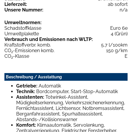
Lieferzeit:
ab sofort
Unsere Nummer:
n/a
Umweltnormen:
Schadstoffklasse
Euro 6e
Umweltplakette
4 (Grün)
Verbrauch und Emissionen nach WLTP:
Kraftstoffverbr. komb.
5,7 l/100km
CO
-Emissionen komb.
150 g/km
2
CO
-Klasse
E
2
Beschreibung / Ausstattung
Getriebe:
Automatik
Technik:
Bordcomputer, Start-Stop-Automatik
Assistenten:
Totwinkel-Assistent,
Müdigkeitserkennung, Verkehrszeichenerkennung,
Fernlichtassistent, Lichtsensor, Notbremsassistent,
Berganfahrassistent, Spurhalteassistent,
Abstands-/Kollisionswarner
Komfort:
Klimaautomatik, Servolenkung,
Zentralverriegelung, Elektrischer Fensterheber,