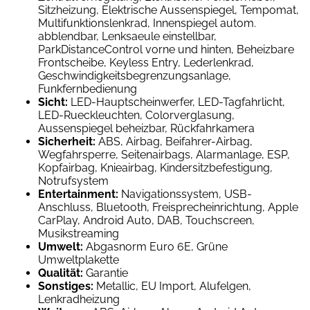
Sitzheizung, Elektrische Aussenspiegel, Tempomat,
Multifunktionslenkrad, Innenspiegel autom.
abblendbar, Lenksaeule einstellbar,
ParkDistanceControl vorne und hinten, Beheizbare
Frontscheibe, Keyless Entry, Lederlenkrad,
Geschwindigkeitsbegrenzungsanlage,
Funkfernbedienung
Sicht:
LED-Hauptscheinwerfer, LED-Tagfahrlicht,
LED-Rueckleuchten, Colorverglasung,
Aussenspiegel beheizbar, Rückfahrkamera
Sicherheit:
ABS, Airbag, Beifahrer-Airbag,
Wegfahrsperre, Seitenairbags, Alarmanlage, ESP,
Kopfairbag, Knieairbag, Kindersitzbefestigung,
Notrufsystem
Entertainment:
Navigationssystem, USB-
Anschluss, Bluetooth, Freisprecheinrichtung, Apple
CarPlay, Android Auto, DAB, Touchscreen,
Musikstreaming
Umwelt:
Abgasnorm Euro 6E, Grüne
Umweltplakette
Qualität:
Garantie
Sonstiges:
Metallic, EU Import, Alufelgen,
Lenkradheizung