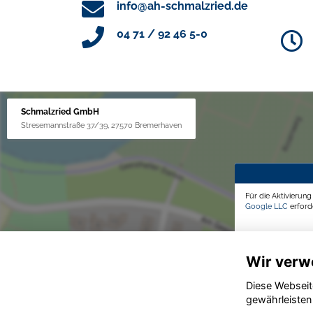
info@ah-schmalzried.de
04 71 / 92 46 5-0
Schmalzried GmbH
Stresemannstraße 37/39, 27570 Bremerhaven
Für die Aktivierun
Google LLC
erforde
Wir verw
Diese Webseit
gewährleisten