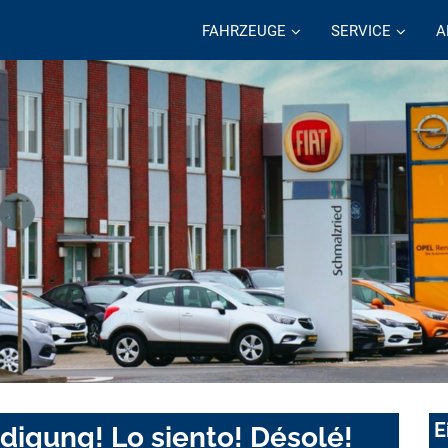
FAHRZEUGE
SERVICE
A
E
digung! Lo siento! Désolé!