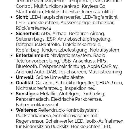
Teilbare Ruecksitzlehne, Tempomat, Park Distance
Control, Multifunktionslenkrad, Keyless Go
Startfunktion, Elektrische Sitze, Innenraumfilter
Sicht:
LED-Hauptscheinwerfer, LED-Tagfahrlicht,
LED-Rueckleuchten, Aussenspiegel beheizbar,
Rückfahrkamera
Sicherheit:
ABS, Airbag, Beifahrer-Airbag,
Seitenairbags, ESP, Antriebsschlupfregelung,
Reifendruckkontrolle, Traktionskontrolle,
Kopfairbag, Kindersitzbefestigung, Notrufsystem
Entertainment:
Navigationssystem, Radio,
Telefonvorbereitung, USB-Anschluss, MP3,
Bluetooth, Freisprecheinrichtung, Apple CarPlay,
Android Auto, DAB, Touchscreen, Musikstreaming
Umwelt:
Grüne Umweltplakette
Qualität:
Garantie, Scheckheftgepflegt, HUAU neu,
Nichtraucherfahrzeug, Inspektion neu
Sonstiges:
Metallic, Alufelgen, Dachreling,
Panoramadach, Elektrische Parkbremse,
Fahrerprofilauswahl
Weiteres:
Reifendruck-Kontrollsystem,
Rückfahrkamera, Scheibenwischer mit
Regensensor, Scheinwerfer LED, Isofix-Aufnahmen
für Kindersitz an Rücksitz, Heckleuchten LED,