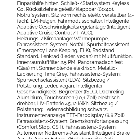
Einparkhilfe hinten, Schließ-/Startsystem Keyless
Go, Rücksitzlehne geteilt/klappbar (60:40),
Notrufsystem, Sitz vorn rechts elektr. verstellbar (4-
fach), LM-Felgen, Fahrmodusschalter, Intelligente
Adaptive Geschwindigkeitsregelanlage (Intelligent
Adaptive Cruise Control / I-ACC),
Heizungs-/Klimaanlage: Wärmepumpe,
Fahrassistenz-System: Notfall-Spurhalteassistent
(Emergency Lane Keeping, ELK), Radstand
Standard, Lenkrad (Leder, vegan) mit Multifunktion,
Innenraumluftfilter 2.5 PM, Panoramadach fest
(Glas) mit Sonnenblende elektrisch, Metallic-
Lackierung Time Grey, Fahrassistenz-System:
Spurwechselassistent (LDA), Sitzbezug /
Polsterung: Leder, vegan, Intelligenter
Geschwindigkeits-Begrenzer (ISLC), Dachreling
Aluminium, Touchscreen (10,1 Zoll) elektrisch
drehbar, HV-Batterie 45,12 kWh, Sitzbezug /
Polsterung: Ledernachbildung schwarz,
Instrumentenanzeige TFT-Farbdisplay (8,8 Zoll),
Fahrassistenz-System: Bremskomfortanpassung
(Comfort Stop, CST), Fahrassistenz-System:
Autonomer Notbrems-Assistent (Intelligent Brake
Assist), Airbag Fahrer-/Beifahrerseite, Anti-