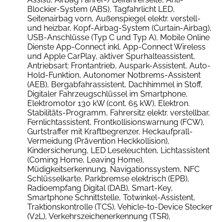
Blockier-System (ABS), Tagfahrlicht LED,
Seitenairbag vorn, Außenspiegel elektr. verstell-
und heizbar, Kopf-Airbag-System (Curtain-Airbag),
USB-Anschlüsse (Typ C und Typ A), Mobile Online
Dienste App-Connect inkl. App-Connect Wireless
und Apple CarPlay, aktiver Spurhalteassistent,
Antriebsart: Frontantrieb, Auspark-Assistent, Auto-
Hold-Funktion, Autonomer Notbrems-Assistent
(AEB), Bergabfahrassistent, Dachhimmel in Stoff,
Digitaler Fahrzeugschlüssel im Smartphone,
Elektromotor 130 kW (cont. 65 kW), Elektron.
Stabilitäts-Programm, Fahrersitz elektr. verstellbar,
Fernlichtassistent, Frontkollisionswarnung (FCW),
Gurtstraffer mit Kraftbegrenzer, Heckaufprall-
Vermeidung (Prävention Heckkollision),
Kindersicherung, LED Leseleuchten, Lichtassistent
(Coming Home, Leaving Home),
Müdigkeitserkennung, Navigationssystem, NFC
Schlüsselkarte, Parkbremse elektrisch (EPB),
Radioempfang Digital (DAB), Smart-Key,
Smartphone Schnittstelle, Totwinkel-Assistent,
Traktionskontrolle (TCS), Vehicle-to-Device Stecker
(V2L), Verkehrszeichenerkennung (TSR),