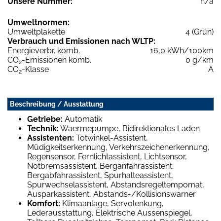
Unsere Nummer:
n/a
Umweltnormen:
Umweltplakette
4 (Grün)
Verbrauch und Emissionen nach WLTP:
Energieverbr. komb.
16,0 kWh/100km
CO
-Emissionen komb.
0 g/km
2
CO
-Klasse
A
2
Beschreibung / Ausstattung
Getriebe:
Automatik
Technik:
Waermepumpe, Bidirektionales Laden
Assistenten:
Totwinkel-Assistent,
Müdigkeitserkennung, Verkehrszeichenerkennung,
Regensensor, Fernlichtassistent, Lichtsensor,
Notbremsassistent, Berganfahrassistent,
Bergabfahrassistent, Spurhalteassistent,
Spurwechselassistent, Abstandsregeltempomat,
Ausparkassistent, Abstands-/Kollisionswarner
Komfort:
Klimaanlage, Servolenkung,
Lederausstattung, Elektrische Aussenspiegel,