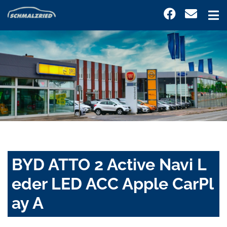
BYD ATTO 2 Active Navi L
eder LED ACC Apple CarPl
ay A