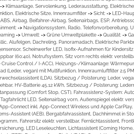
->
Klimaanlage, Servolenkung, Lederausstattung, Elektrisch
ktion, Elektrische Sitze, Innenraumfilter
->
Sicht:
->
LED-Haupt
>
ABS, Airbag, Beifahrer-Airbag, Seitenairbags, ESP, Antriebss
ainment:
->
Navigationssystem, Radio, Telefonvorbereitung, U
reaming
->
Umwelt:
->
Grüne Umweltplakette
->
Qualität:
->
Ga
llic, Alufelgen, Dachreling, Panoramadach, Elektrische Park
sensor, Scheinwerfer LED, Isofix-Aufnahmen für Kindersitz a
pbar (60:40), Notrufsystem, Sitz vorn rechts elektr. verstellb
ve Cruise Control / I-ACC), Heizungs-/Klimaanlage: Wärmepum
 (Leder, vegan) mit Multifunktion, Innenraumluftfilter 2.5 P
wechselassistent (LDA), Sitzbezug / Polsterung: Leder, vegan
drehbar, HV-Batterie 45,12 kWh, Sitzbezug / Polsterung: Led
tanpassung (Comfort Stop, CST), Fahrassistenz-System: Auton
Tagfahrlicht LED, Seitenairbag vorn, Außenspiegel elektr. ver
pp-Connect inkl. App-Connect Wireless und Apple CarPlay, akt
s-Assistent (AEB), Bergabfahrassistent, Dachhimmel in Stof
gramm, Fahrersitz elektr. verstellbar, Fernlichtassistent, Fron
ersicherung, LED Leseleuchten, Lichtassistent (Coming Hom