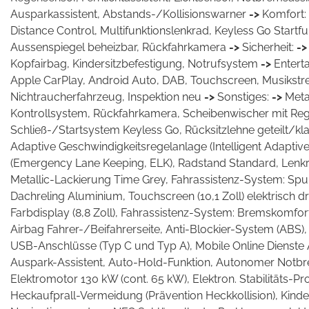
Ausparkassistent, Abstands-/Kollisionswarner
->
Komfort:
Distance Control, Multifunktionslenkrad, Keyless Go Startfun
Aussenspiegel beheizbar, Rückfahrkamera
->
Sicherheit:
-
Kopfairbag, Kindersitzbefestigung, Notrufsystem
->
Entert
Apple CarPlay, Android Auto, DAB, Touchscreen, Musikst
Nichtraucherfahrzeug, Inspektion neu
->
Sonstiges:
->
Meta
Kontrollsystem, Rückfahrkamera, Scheibenwischer mit Regen
Schließ-/Startsystem Keyless Go, Rücksitzlehne geteilt/klap
Adaptive Geschwindigkeitsregelanlage (Intelligent Adapti
(Emergency Lane Keeping, ELK), Radstand Standard, Lenkrad
Metallic-Lackierung Time Grey, Fahrassistenz-System: Spur
Dachreling Aluminium, Touchscreen (10,1 Zoll) elektrisch 
Farbdisplay (8,8 Zoll), Fahrassistenz-System: Bremskomfor
Airbag Fahrer-/Beifahrerseite, Anti-Blockier-System (ABS), 
USB-Anschlüsse (Typ C und Typ A), Mobile Online Dienste A
Auspark-Assistent, Auto-Hold-Funktion, Autonomer Notbrem
Elektromotor 130 kW (cont. 65 kW), Elektron. Stabilitäts-Pro
Heckaufprall-Vermeidung (Prävention Heckkollision), Kind