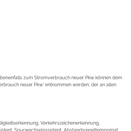
ebenenfalls zum Stromverbrauch neuer Pkw können dem
verbrauch neuer Pkw' entnommen werden, der an allen
üdigkeitserkennung, Verkehrszeichenerkennung,
assistent, Spurwechselassistent, Abstandsregeltempomat,