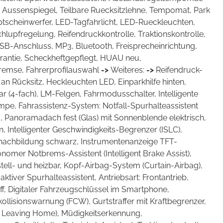
e Aussenspiegel, Teilbare Ruecksitzlehne, Tempomat, Park
scheinwerfer, LED-Tagfahrlicht, LED-Rueckleuchten,
chlupfregelung, Reifendruckkontrolle, Traktionskontrolle,
SB-Anschluss, MP3, Bluetooth, Freisprecheinrichtung,
rantie, Scheckheftgepflegt, HUAU neu,
bremse, Fahrerprofilauswahl
->
Weiteres:
->
Reifendruck-
n Rücksitz, Heckleuchten LED, Einparkhilfe hinten,
ar (4-fach), LM-Felgen, Fahrmodusschalter, Intelligente
pe, Fahrassistenz-System: Notfall-Spurhalteassistent
M, Panoramadach fest (Glas) mit Sonnenblende elektrisch,
, Intelligenter Geschwindigkeits-Begrenzer (ISLC),
ernachbildung schwarz, Instrumentenanzeige TFT-
omer Notbrems-Assistent (Intelligent Brake Assist),
stell- und heizbar, Kopf-Airbag-System (Curtain-Airbag),
iver Spurhalteassistent, Antriebsart: Frontantrieb,
f, Digitaler Fahrzeugschlüssel im Smartphone,
tkollisionswarnung (FCW), Gurtstraffer mit Kraftbegrenzer,
e, Leaving Home), Müdigkeitserkennung,