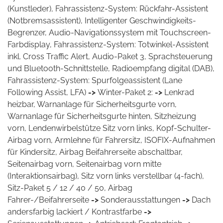
(Kunstleder), Fahrassistenz-System: Rückfahr-Assistent
(Notbremsassistent), Intelligenter Geschwindigkeits-
Begrenzer, Audio-Navigationssystem mit Touchscreen-
Farbdisplay, Fahrassistenz-System: Totwinkel-Assistent
inkl. Cross Traffic Alert, Audio-Paket 3, Sprachsteuerung
und Bluetooth-Schnittstelle, Radioempfang digital (DAB),
Fahrassistenz-System: Spurfolgeassistent (Lane
Following Assist, LFA)
->
Winter-Paket 2:
->
Lenkrad
heizbar, Warnanlage für Sicherheitsgurte vorn,
Warnanlage für Sicherheitsgurte hinten, Sitzheizung
vorn, Lendenwirbelstütze Sitz vorn links, Kopf-Schulter-
Airbag vorn, Armlehne für Fahrersitz, ISOFIX-Aufnahmen
für Kindersitz, Airbag Beifahrerseite abschaltbar,
Seitenairbag vorn, Seitenairbag vorn mitte
(Interaktionsairbag), Sitz vorn links verstellbar (4-fach),
Sitz-Paket 5 / 12 / 40 / 50, Airbag
Fahrer-/Beifahrerseite
->
Sonderausstattungen
->
Dach
andersfarbig lackiert / Kontrastfarbe
->