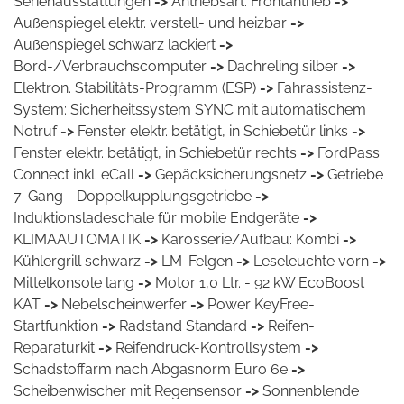
Serienausstattungen
->
Antriebsart: Frontantrieb
->
Außenspiegel elektr. verstell- und heizbar
->
Außenspiegel schwarz lackiert
->
Bord-/Verbrauchscomputer
->
Dachreling silber
->
Elektron. Stabilitäts-Programm (ESP)
->
Fahrassistenz-
System: Sicherheitssystem SYNC mit automatischem
Notruf
->
Fenster elektr. betätigt, in Schiebetür links
->
Fenster elektr. betätigt, in Schiebetür rechts
->
FordPass
Connect inkl. eCall
->
Gepäcksicherungsnetz
->
Getriebe
7-Gang - Doppelkupplungsgetriebe
->
Induktionsladeschale für mobile Endgeräte
->
KLIMAAUTOMATIK
->
Karosserie/Aufbau: Kombi
->
Kühlergrill schwarz
->
LM-Felgen
->
Leseleuchte vorn
->
Mittelkonsole lang
->
Motor 1,0 Ltr. - 92 kW EcoBoost
KAT
->
Nebelscheinwerfer
->
Power KeyFree-
Startfunktion
->
Radstand Standard
->
Reifen-
Reparaturkit
->
Reifendruck-Kontrollsystem
->
Schadstoffarm nach Abgasnorm Euro 6e
->
Scheibenwischer mit Regensensor
->
Sonnenblende