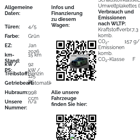
Umweltplakette
1 
Allgemeine
Infos und
Verbrauch und
Daten:
Finanzierung
Emissionen
zu diesem
nach WLTP:
Wagen:
Türen:
4/5
Kraftstoffverbr.
7,3
komb.
Farbe:
Grün
CO
-
157 g
2
EZ:
Jan
Emissionen
2026
komb.
km-
15 km
CO
-Klasse
F
Stand:
2
kW /
92
PS:
kW /
Treibstoff:
Benzin
125
PS
Getriebeart:
Automatik
Hubraum:
998
Alle unsere
ccm
Fahrzeuge
Unsere
n/a
finden Sie hier:
Nummer: