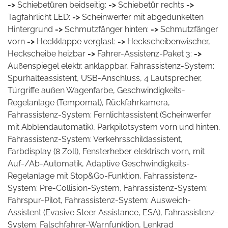
->
Schiebetüren beidseitig:
->
Schiebetür rechts
->
Tagfahrlicht LED:
->
Scheinwerfer mit abgedunkelten
Hintergrund
->
Schmutzfänger hinten:
->
Schmutzfänger
vorn
->
Heckklappe verglast:
->
Heckscheibenwischer,
Heckscheibe heizbar
->
Fahrer-Assistenz-Paket 3:
->
Außenspiegel elektr. anklappbar, Fahrassistenz-System:
Spurhalteassistent, USB-Anschluss, 4 Lautsprecher,
Türgriffe außen Wagenfarbe, Geschwindigkeits-
Regelanlage (Tempomat), Rückfahrkamera,
Fahrassistenz-System: Fernlichtassistent (Scheinwerfer
mit Abblendautomatik), Parkpilotsystem vorn und hinten,
Fahrassistenz-System: Verkehrsschildassistent,
Farbdisplay (8 Zoll), Fensterheber elektrisch vorn, mit
Auf-/Ab-Automatik, Adaptive Geschwindigkeits-
Regelanlage mit Stop&Go-Funktion, Fahrassistenz-
System: Pre-Collision-System, Fahrassistenz-System:
Fahrspur-Pilot, Fahrassistenz-System: Ausweich-
Assistent (Evasive Steer Assistance, ESA), Fahrassistenz-
System: Falschfahrer-Warnfunktion, Lenkrad